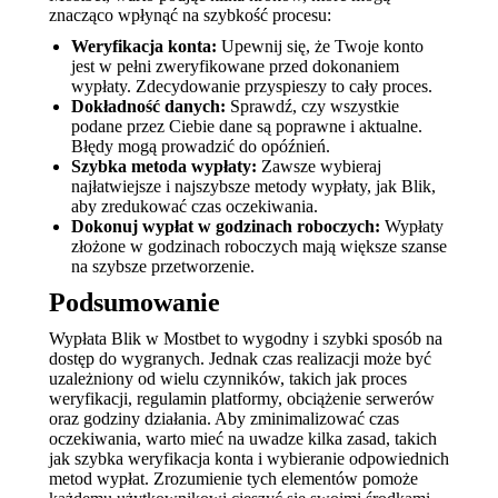
znacząco wpłynąć na szybkość procesu:
Weryfikacja konta:
Upewnij się, że Twoje konto
jest w pełni zweryfikowane przed dokonaniem
wypłaty. Zdecydowanie przyspieszy to cały proces.
Dokładność danych:
Sprawdź, czy wszystkie
podane przez Ciebie dane są poprawne i aktualne.
Błędy mogą prowadzić do opóźnień.
Szybka metoda wypłaty:
Zawsze wybieraj
najłatwiejsze i najszybsze metody wypłaty, jak Blik,
aby zredukować czas oczekiwania.
Dokonuj wypłat w godzinach roboczych:
Wypłaty
złożone w godzinach roboczych mają większe szanse
na szybsze przetworzenie.
Podsumowanie
Wypłata Blik w Mostbet to wygodny i szybki sposób na
dostęp do wygranych. Jednak czas realizacji może być
uzależniony od wielu czynników, takich jak proces
weryfikacji, regulamin platformy, obciążenie serwerów
oraz godziny działania. Aby zminimalizować czas
oczekiwania, warto mieć na uwadze kilka zasad, takich
jak szybka weryfikacja konta i wybieranie odpowiednich
metod wypłat. Zrozumienie tych elementów pomoże