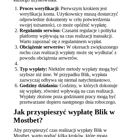
Proces weryfikacji:
Pierwszym krokiem jest
weryfikacja konta. Użytkownicy muszą dostarczyć
odpowiednie dokumenty w celu potwierdzenia
swojej tożsamości, co może opóźnić wypłatę.
Regulamin serwisu:
Czasami regulacje i polityka
platformy wpływają na czas realizacji transakcji.
Warto zapoznać się z regulaminem wypłat.
Obciążenie serwerów:
W okresach zwiększonego
ruchu czas realizacji wypłaty może się wydłużać z
powodu obciążenia serwerów.
Typ wypłaty:
Niektóre metody wypłaty mogą być
szybsze niż inne. W przypadku Blik, wypłata
zazwyczaj odbywa się niemal natychmiastowo.
Godziny działania:
Godziny, w których dokonuje
się wypłaty, również wpływają na czas realizacji.
Wypłaty złożone poza godzinami pracy mogą być
przetwarzane dopiero następnego dnia roboczego.
Jak przyspieszyć wypłatę Blik w
Mostbet?
Aby przyspieszyć czas realizacji wypłaty Blik w
Mostbet, warto podjąć kilka kroków, które mogą