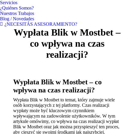
Servicios
¿Quiénes Somos?
Nuestros Trabajos
Blog / Novedades
¿NECESITÁS ASESORAMIENTO?
Wypłata Blik w Mostbet –
co wpływa na czas
realizacji?
Wypłata Blik w Mostbet – co
wpływa na czas realizacji?
Wypłata Blik w Mostbet to temat, który zajmuje wiele
osób korzystających z tej platformy. Czas realizacji
wypłaty może być kluczowym czynnikiem
wpływającym na zadowolenie użytkowników. W tym
artykule omówimy, co wpływa na czas realizacji wypłat
Blik w Mostbet oraz jak można przyspieszyć ten proces,
aby cieszyć się swoimi środkami jak najszybciej.