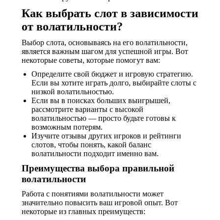
Как выбрать слот в зависимости
от волатильности?
Выбор слота, основываясь на его волатильности,
является важным шагом для успешной игры. Вот
некоторые советы, которые помогут вам:
Определите свой бюджет и игровую стратегию.
Если вы хотите играть долго, выбирайте слоты с
низкой волатильностью.
Если вы в поисках больших выигрышей,
рассмотрите варианты с высокой
волатильностью — просто будьте готовы к
возможным потерям.
Изучите отзывы других игроков и рейтинги
слотов, чтобы понять, какой баланс
волатильности подходит именно вам.
Преимущества выбора правильной
волатильности
Работа с понятиями волатильности может
значительно повысить ваш игровой опыт. Вот
некоторые из главных преимуществ: