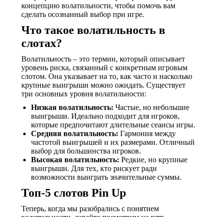
концепцию волатильности, чтобы помочь вам
сделать осознанный выбор при игре.
Что такое волатильность в
слотах?
Волатильность – это термин, который описывает
уровень риска, связанный с конкретным игровым
слотом. Она указывает на то, как часто и насколько
крупные выигрыши можно ожидать. Существует
три основных уровня волатильности:
Низкая волатильность:
Частые, но небольшие
выигрыши. Идеально подходит для игроков,
которые предпочитают длительные сеансы игры.
Средняя волатильность:
Гармония между
частотой выигрышей и их размерами. Отличный
выбор для большинства игроков.
Высокая волатильность:
Редкие, но крупные
выигрыши. Для тех, кто рискует ради
возможности выиграть значительные суммы.
Топ-5 слотов Pin Up
Теперь, когда мы разобрались с понятием