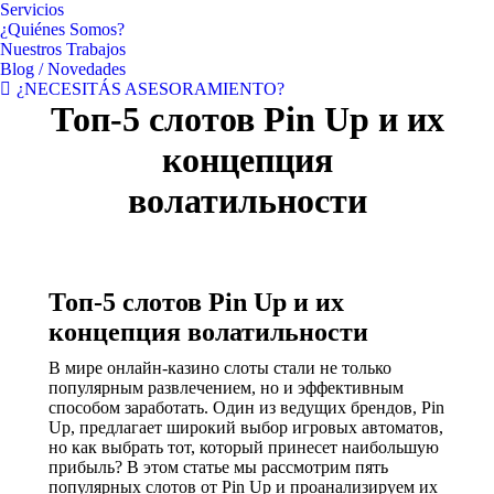
Servicios
¿Quiénes Somos?
Nuestros Trabajos
Blog / Novedades
¿NECESITÁS ASESORAMIENTO?
Топ-5 слотов Pin Up и их
концепция
волатильности
Топ-5 слотов Pin Up и их
концепция волатильности
В мире онлайн-казино слоты стали не только
популярным развлечением, но и эффективным
способом заработать. Один из ведущих брендов, Pin
Up, предлагает широкий выбор игровых автоматов,
но как выбрать тот, который принесет наибольшую
прибыль? В этом статье мы рассмотрим пять
популярных слотов от Pin Up и проанализируем их