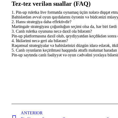
Tez-tez verilən suallar (FAQ)
1. Pin-up ruletka live formatda oynamaq üçün nələrə diqqət et
Bahislərdən əvvəl oyun qaydalarını öyrənin və büdcənizi müəyy
2. Hansı strategiya daha effektivdir?
Martingale strategiyası çoğunluğun seçimi olsa da, hər biri fərdi 
3. Canlı ruletka oyununa necə daxil ola bilərəm?
Pin-up platformasına daxil olub, qeydiyyatdan keçdikdən sonra c
4. İtkilərimi necə geri ala bilərəm?
Rəqəmsal strategiyalar və bahislərinizi düzgün idarə edərək, itkil
5. Canlı oyunların keçirilməsi haqqında ətraflı məlumat haradan
Pin-up saytında canlı fəaliyyət və oyun cədvəlini yoxlaya bilərsi
Navegación
ANTERIOR
entre