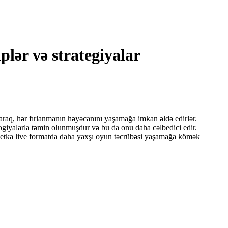
plər və strategiyalar
raq, hər fırlanmanın həyəcanını yaşamağa imkan əldə edirlər.
ologiyalarla təmin olunmuşdur və bu da onu daha cəlbedici edir.
uletka live formatda daha yaxşı oyun təcrübəsi yaşamağa kömək