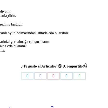
məliyəm?
ənləşdirin.
seçimə bağlıdır.
anlı oyun bölməsindən istifadə edə bilərsiniz.
ərinizi geri almağa çalışmalısınız.
 əldə edə bilərəm?
niz.
¿Te gusto el Artículo? 😉 ¡Compartilo!👇
Share
Share
Share
Share
Share
on
on
on
on
on
Twitter
Facebook
Pinterest
LinkedIn
WhatsApp