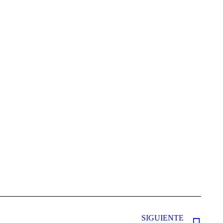
SIGUIENTE