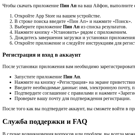
Чтобы скачать приложение
Пин Ап
на ваш Айфон, выполните 
Откройте App Store на вашем устройстве.
В строке поиска введите «Пин Ап» и нажмите «Поиск».
Выберите приложение
Пин Ап
из списка результатов.
Нажмите кнопку «Установить» рядом с приложением.
Дождитесь завершения загрузки и установки приложения
Откройте приложение и следуйте инструкциям для регис
Регистрация и вход в аккаунт
После установки приложения вам необходимо зарегистрировать
Запустите приложение
Пин Ап
.
Нажмите на кнопку «Регистрация» на экране приветствия
Введите необходимые данные: имя, электронную почту, п
Подтвердите соглашение с правилами и нажмите «Зареги
Проверьте вашу почту для подтверждения регистрации.
После того как вы подтвердите аккаунт, вы сможете войти в пр
Служба поддержки и FAQ
В случае возникновения вопросов или проблем, вы всегда мож