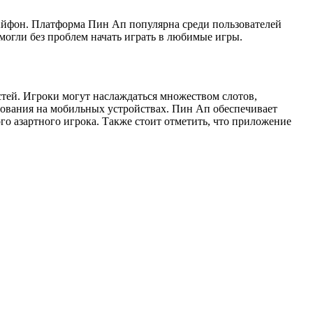
 Айфон. Платформа Пин Ап популярна среди пользователей
могли без проблем начать играть в любимые игры.
тей. Игроки могут наслаждаться множеством слотов,
ьзования на мобильных устройствах. Пин Ап обеспечивает
о азартного игрока. Также стоит отметить, что приложение