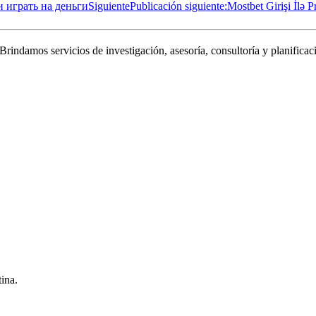
и играть на деньги
Siguiente
Publicación siguiente:
Mostbet Girişi İlə
indamos servicios de investigación, asesoría, consultoría y planificaci
ina.