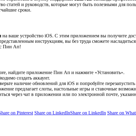
тво статей и руководств, которые могут быть полезными для пол
атчайшие сроки.
п
на ваше устройство iOS. С этим приложением вы получите дост
 представленным инструкциям, вы без труда сможете насладить
 с Пин Ап!
ore, найдите приложение Пин Ап и нажмите «Установить».
ходимо создать аккаунт.
ерьте наличие обновлений для iOS и попробуйте перезапустить 
ение предлагает слоты, настольные игры и ставочные возможн
ться через чат в приложении или по электронной почте, указан
Share on Pinterest
Share on LinkedIn
Share on LinkedIn
Share on Wha