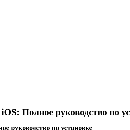
iOS: Полное руководство по у
ое руководство по установке