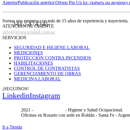
Anterior
Publicación anterior:
Обзор Pin Up kz: скачать на андроид 
Somos una empresa con más de 15 años de experiencia y trayectoria. Br
341 5474245
ATENCIÓN AL CLIENTE
info@grseguridad.com.ar
SERVICIOS
SEGURIDAD E HIGIENE LABORAL
MEDICIONES
PROTECCIÓN CONTRA INCENDIOS
HABILITACIONES
CONTROL DE CONTRATISTAS
GERENCIAMIENTO DE OBRAS
MEDICINA LABORAL
¡SEGUINOS!
Linkedin
Instagram
2021 -
GR Seguridad®
- Higiene y Salud Ocupacional.
Oficinas en Rosario con sede en Roldán - Santa Fe - Argent
Ir a Tienda