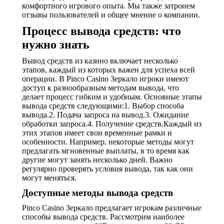
комфортного игрового опыта. Мы также затронем
отзывы пользователей и общее мнение о компании.
Процесс вывода средств: что
нужно знать
Вывод средств из казино включает несколько
этапов, каждый из которых важен для успеха всей
операции. В Pinco Casino Зеркало игроки имеют
доступ к разнообразным методам вывода, что
делает процесс гибким и удобным. Основные этапы
вывода средств следующими:1. Выбор способа
вывода.2. Подача запроса на вывод.3. Ожидание
обработки запроса.4. Получение средств.Каждый из
этих этапов имеет свои временные рамки и
особенности. Например, некоторые методы могут
предлагать мгновенные выплаты, в то время как
другие могут занять несколько дней. Важно
регулярно проверять условия вывода, так как они
могут меняться.
Доступные методы вывода средств
Pinco Casino Зеркало предлагает игрокам различные
способы вывода средств. Рассмотрим наиболее