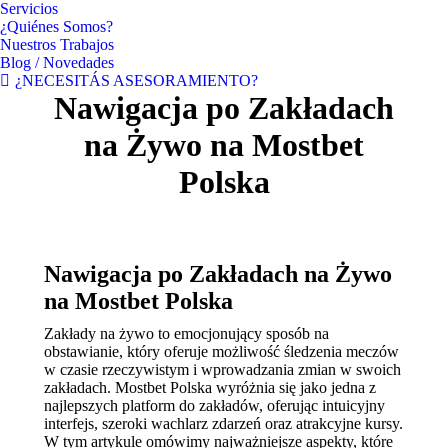
Servicios
¿Quiénes Somos?
Nuestros Trabajos
Blog / Novedades
¿NECESITÁS ASESORAMIENTO?
Nawigacja po Zakładach
na Żywo na Mostbet
Polska
Nawigacja po Zakładach na Żywo
na Mostbet Polska
Zakłady na żywo to emocjonujący sposób na
obstawianie, który oferuje możliwość śledzenia meczów
w czasie rzeczywistym i wprowadzania zmian w swoich
zakładach. Mostbet Polska wyróżnia się jako jedna z
najlepszych platform do zakładów, oferując intuicyjny
interfejs, szeroki wachlarz zdarzeń oraz atrakcyjne kursy.
W tym artykule omówimy najważniejsze aspekty, które