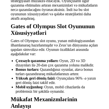
strategiyaları müzakirə edəcəyik. Oyunçuların uğur
qazanma ehtimalını artıran mexanizmləri və mükafatların
necə qazanılacağını öyrənəcəksiniz. İndi isə bu slot
oyununun xüsusiyyətləri və qələbə stratejilərini daha
ətraflı araşdıraq.
Gates of Olympus Slot Oyununun
Xüsusiyyətləri
Gates of Olympus slot oyunu, yunan mifologiyasından
ilhamlanaraq hazırlanmışdır və Zeus’un dünyasına açılan
qapıları simvolizə edir. Oyunun özəllikləri arasında
aşağıdakılar var:
Çoxsaylı qazanma yolları:
Oyun, 2D və 3D
dizaynları ilə 20-dən çox qazanma yoluna malikdir.
Bonus turları:
Qazandığınız oyunlar, əlavə bonus
turları qazandıraraq mükafatlarınızı artırır.
Yüksək geri dönüş faizi:
Oyunçulara 96% -ə yaxın
geri dönüş faizi təklif edir.
Mobil uyğunluq:
Oyun, mobil cihazlarda da
problemsiz bir şəkildə oynanılır.
Mükafat Mexanizmlərinin
Anlayışı