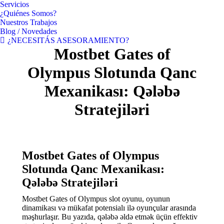
Servicios
¿Quiénes Somos?
Nuestros Trabajos
Blog / Novedades
¿NECESITÁS ASESORAMIENTO?
Mostbet Gates of
Olympus Slotunda Qanc
Mexanikası: Qələbə
Stratejiləri
Mostbet Gates of Olympus
Slotunda Qanc Mexanikası:
Qələbə Stratejiləri
Mostbet Gates of Olympus slot oyunu, oyunun
dinamikası və mükafat potensialı ilə oyunçular arasında
məşhurlaşır. Bu yazıda, qələbə əldə etmək üçün effektiv