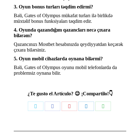
3. Oyun bonus turları təqdim edirmi?
Bəli, Gates of Olympus mükafat turları ilə birlikdə
müxtəlif bonus funksiyaları təqdim edir.
4. Oyunda qazandığım qazancları necə çıxara
bilərəm?
Qazancınızı Mostbet hesabınızda qeydiyyatdan keçərək
çıxara bilərsiniz.
5. Oyun mobil cihazlarda oynana bilərmi?
Bəli, Gates of Olympus oyunu mobil telefonlarda da
problemsiz oynana bilir.
¿Te gusto el Artículo? 😉 ¡Compartilo!👇
Share
Share
Share
Share
Share
on
on
on
on
on
Twitter
Facebook
Pinterest
LinkedIn
WhatsApp
Navegación