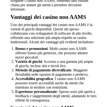
scegliere i casino non AAMS, fornendo una visione
chiara per aiutare gli utenti a prendere decisioni
informate.
Vantaggi dei casino non AAMS
Uno dei principali vantaggi dei casino non AAMS è la
varietà di giochi disponibili. Questi siti spesso
collaborano con sviluppatori di software di alto livello,
offrendo una selezione più ampia rispetto ai casino
tradizionali. Alcuni dei vantaggi più evidenti includono:
Bonus e promozioni
: Molti casino non AAMS
offrono bonus più generosi, che possono attrarre
nuovi giocatori.
Varietà di giochi
: Accesso a una gamma più ampia
di giochi, incluse slot e tavoli live.
Metodo di pagamento diversificato
: Maggiore
flessibilità nelle opzioni di pagamento e prelievo.
Accessibilità geografica
: I casino non AAMS
possono essere accessibili anche da utenti che
risiedono in territori con restrizioni.
Esperienze personalizzate
: Spesso sono più aperti a
feedback e suggerimenti degli utenti, adattando le loro
offerte di conseguenza.