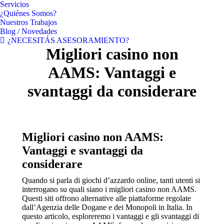
Servicios
¿Quiénes Somos?
Nuestros Trabajos
Blog / Novedades
¿NECESITÁS ASESORAMIENTO?
Migliori casino non
AAMS: Vantaggi e
svantaggi da considerare
Migliori casino non AAMS:
Vantaggi e svantaggi da
considerare
Quando si parla di giochi d’azzardo online, tanti utenti si
interrogano su quali siano i migliori casino non AAMS.
Questi siti offrono alternative alle piattaforme regolate
dall’Agenzia delle Dogane e dei Monopoli in Italia. In
questo articolo, esploreremo i vantaggi e gli svantaggi di