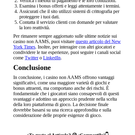
Verifica i metodi di pagamento e le loro condizioni.
Esamina i bonus offerti e leggi attentamente i termini.
Assicurati che il sito utilizzi sistemi di crittografia per
proteggere i tuoi dati.
Contatta il servizio clienti con domande per valutare
la loro reattività.
Per rimanere sempre aggiornato sulle ultime notizie sui
casino non AAMS, puoi visitare
questo articolo del New
York Times
. Inoltre, per interagire con altri giocatori e
condividere le tue esperienze, puoi seguire i canali social
come
Twitter
o
LinkedIn
.
Conclusione
In conclusione, i casino non AAMS offrono vantaggi
significativi, come una maggiore varietà di giochi e
bonus attraenti, ma comportano anche dei rischi. È
fondamentale che i giocatori siano consapevoli di questi
svantaggi e adottino un approccio prudente nella scelta
della loro piattaforma di gioco. La decisione finale
dovrebbe basarsi su una ricerca approfondita e sulla
considerazione delle proprie esigenze di gioco.