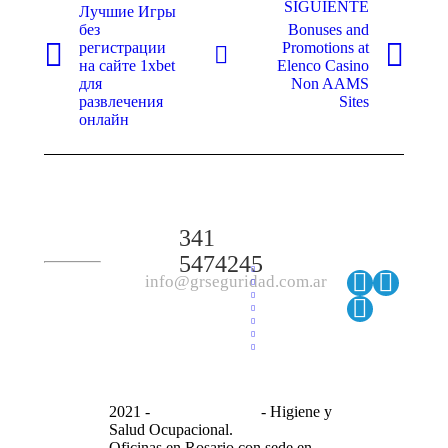
SIGUIENTE
Лучшие Игры
publicaciones
без
Bonuses and
регистрации
Promotions at
Publicación
Publicación
на сайте 1xbet
Elenco Casino
anterior:
siguiente:
для
Non AAMS
развлечения
Sites
онлайн
341
5474245
info@grseguridad.com.ar
Linkedi
Instagr
2021 -
GR Seguridad®
- Higiene y
Salud Ocupacional.
Oficinas en Rosario con sede en