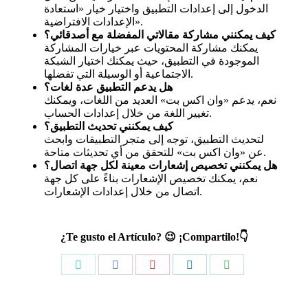
الدخول إلى إعدادات التطبيق واختيار خيار «استعادة
الإعدادات الافتراضية».
كيف يمكنني مشاركة مقالاتي المفضلة مع أصدقائي؟
يمكنك مشاركة المحتويات عبر خيارات المشاركة
الموجودة في التطبيق، حيث يمكنك اختيار الشبكة
الاجتماعية أو الوسيلة التي تفضلها.
هل يدعم التطبيق عدة لغات؟
نعم، يدعم «وان اكس بت» العديد من اللغات، ويمكنك
تغيير اللغة من خلال إعدادات الحساب.
كيف يمكنني تحديث التطبيق؟
لتحديث التطبيق، توجه إلى متجر التطبيقات وابحث
عن «وان اكس بت» للتحقق من أي تحديثات متاحة.
هل يمكنني تخصيص إشعارات معينة لكل جهة اتصال؟
نعم، يمكنك تخصيص الإشعارات بناءً على كل جهة
اتصال من خلال إعدادات الإشعارات.
¿Te gusto el Artículo? 😉 ¡Compartilo!👇
Share
Share
Share
Share
Share
on
on
on
on
on
Twitter
Facebook
Pinterest
LinkedIn
WhatsApp