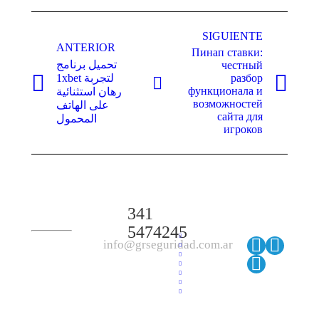
Navegación
SIGUIENTE
entre
ANTERIOR
Пинап ставки:
publicaciones
تحميل برنامج
честный
1xbet لتجربة
разбор
Publicación
Publicación
функционала и
رهان استثنائية
anterior:
siguiente:
возможностей
على الهاتف
сайта для
المحمول
игроков
341
5474245
info@grseguridad.com.ar
Linkedi
Instagr